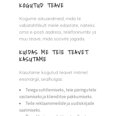
KOGUTUD TEAVE
Kogume isikuandmeid, mida te
vabatahtlikult meile edastate, näiteks
oma e-posti aadress, telefoninumbr ja
muu teave, mida soovite jagada.
KUIDAS ME TEIE TEAVET
KASUTAME
Kasutame kogutud teavet mitmel
eesmärgil, sealhulgas:
Teiega suhtlemiseks, teie päringutele
vastamiseks ja klienditoe pakkumiseks.
Teile reklaamimeilide ja uudiskirjade
saatmiseks.