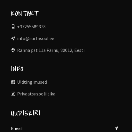
KONTAKT
+37255589378
info@surfnsoul.ee
Ranna pst 11a Pärnu, 80012, Eesti
INFO
Üldtingimused
Privaatsuspoliitika
UUDISKIRI