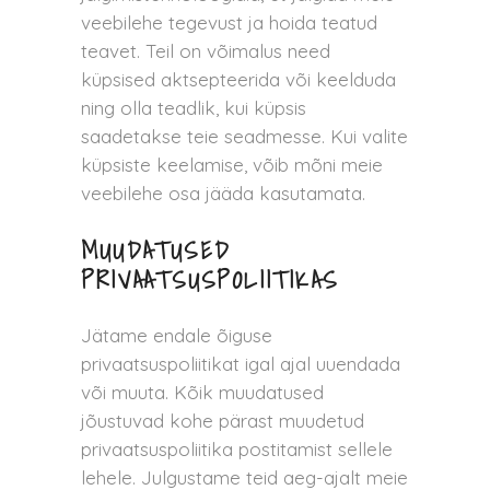
veebilehe tegevust ja hoida teatud
teavet. Teil on võimalus need
küpsised aktsepteerida või keelduda
ning olla teadlik, kui küpsis
saadetakse teie seadmesse. Kui valite
küpsiste keelamise, võib mõni meie
veebilehe osa jääda kasutamata.
MUUDATUSED
PRIVAATSUSPOLIITIKAS
Jätame endale õiguse
privaatsuspoliitikat igal ajal uuendada
või muuta. Kõik muudatused
jõustuvad kohe pärast muudetud
privaatsuspoliitika postitamist sellele
lehele. Julgustame teid aeg-ajalt meie