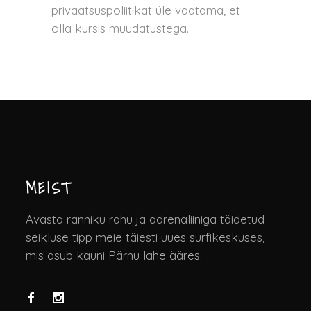
privaatsuspoliitikat üle vaatama, et
olla kursis muudatustega.
MEIST
Avasta ranniku rahu ja adrenaliiniga täidetud
seikluse tipp meie täiesti uues surfikeskuses,
mis asub kauni Pärnu lahe ääres.