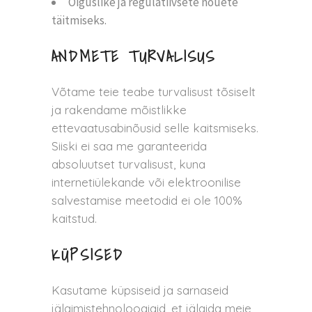
Õiguslike ja regulatiivsete nõuete
täitmiseks.
ANDMETE TURVALISUS
Võtame teie teabe turvalisust tõsiselt
ja rakendame mõistlikke
ettevaatusabinõusid selle kaitsmiseks.
Siiski ei saa me garanteerida
absoluutset turvalisust, kuna
internetiülekande või elektroonilise
salvestamise meetodid ei ole 100%
kaitstud.
KÜPSISED
Kasutame küpsiseid ja sarnaseid
jälgimistehnoloogiaid, et jälgida meie