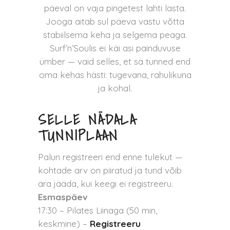
päeval on vaja pingetest lahti lasta.
Jooga aitab sul päeva vastu võtta
stabiilsema keha ja selgema peaga.
Surf’n’Soulis ei käi asi painduvuse
ümber — vaid selles, et sa tunned end
oma kehas hästi: tugevana, rahulikuna
ja kohal.
SELLE NÄDALA
TUNNIPLAAN
Palun registreeri end enne tulekut —
kohtade arv on piiratud ja tund võib
ära jääda, kui keegi ei registreeru.
Esmaspäev
17:30 – Pilates Liinaga (50 min,
keskmine) –
Registreeru