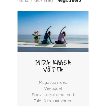
madal / keskmine) –
Registreeru
MIDA KAASA
VÕTTA
Mugavad riided
Veepudel
Soovi korral oma matt
Tule 10 minutit varem