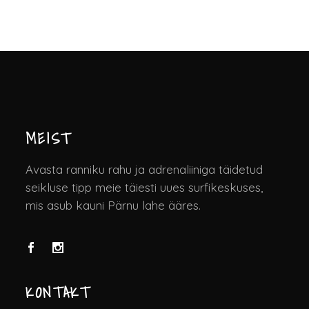
MEIST
Avasta ranniku rahu ja adrenaliiniga täidetud
seikluse tipp meie täiesti uues surfikeskuses,
mis asub kauni Pärnu lahe ääres.
KONTAKT