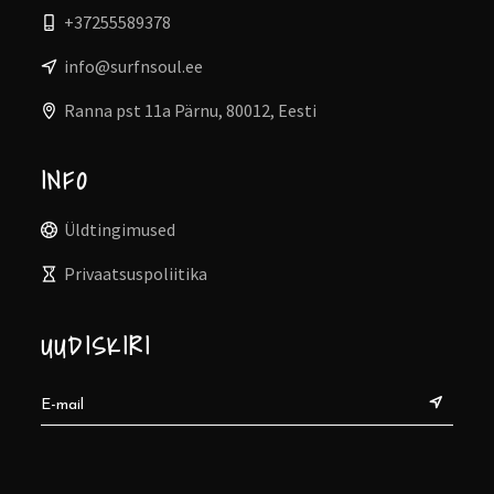
+37255589378
info@surfnsoul.ee
Ranna pst 11a Pärnu, 80012, Eesti
INFO
Üldtingimused
Privaatsuspoliitika
UUDISKIRI