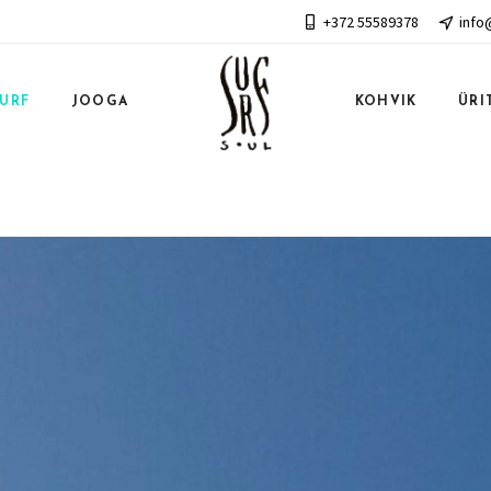
+372 55589378
info
SURF
JOOGA
KOHVIK
ÜRI