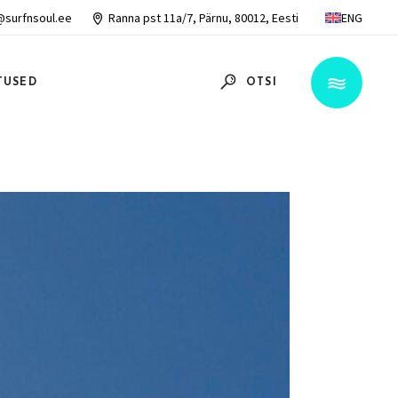
@surfnsoul.ee
Ranna pst 11a/7, Pärnu, 80012, Eesti
ENG
TUSED
OTSI