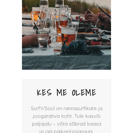
KES ME OLEME
Surf’n’Soul on rannasurfikate ja
joogarahva koht. Tule kasvõi
paljajalu – võta sõbrad kaasa
ja jää päikseloojanguni.