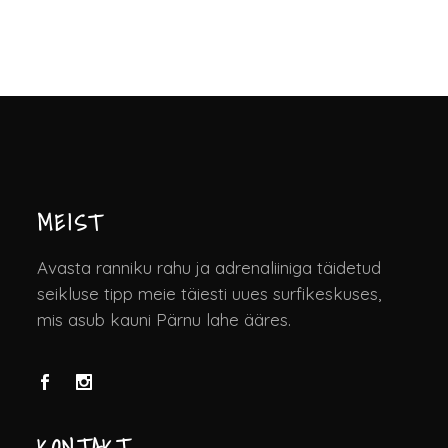
MEIST
Avasta ranniku rahu ja adrenaliiniga täidetud
seikluse tipp meie täiesti uues surfikeskuses,
mis asub kauni Pärnu lahe ääres.
KONTAKT