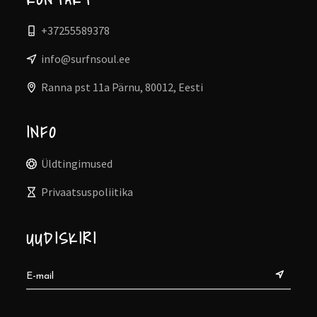
+37255589378
info@surfnsoul.ee
Ranna pst 11a Pärnu, 80012, Eesti
INFO
Üldtingimused
Privaatsuspoliitika
UUDISKIRI