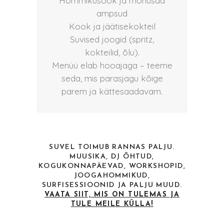
Hommikusöök ja mõnusad
ampsud
Kook ja jäätisekokteil
Suvised joogid (spritz,
kokteilid, õlu).
Menüü elab hooajaga – teeme
seda, mis parasjagu kõige
parem ja kättesaadavam.
SUVEL TOIMUB RANNAS PALJU.
MUUSIKA, DJ ÕHTUD,
KOGUKONNAPÄEVAD, WORKSHOPID,
JOOGAHOMMIKUD,
SURFISESSIOONID JA PALJU MUUD.
VAATA SIIT, MIS ON TULEMAS JA
TULE MEILE KÜLLA!